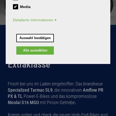
Media
Detailierte Informationen
Auswahl bestätigen
Bike-Nachschub der
Alle auswählen
Extraklasse
Frisch bei uns im Laden eingetroffen: Das brandneue
Specialized Tarmac SL9
, die innovativen
Amflow PR
PX & TL
Power-E-Bikes und das kompromisslose
Nicolai S16 MGU
mit Pinion-Getriebe
.
Komm vorbei und check die neuen High-End-Bikes aus!