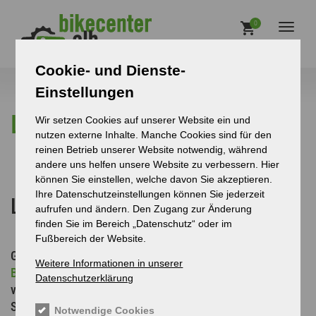
Direkt zum Inhalt
Main
0
Toggl
naviga
Cookie- und Dienste-
Einstellungen
Leasing
Wir setzen Cookies auf unserer Website ein und
nutzen externe Inhalte. Manche Cookies sind für den
reinen Betrieb unserer Website notwendig, während
andere uns helfen unsere Website zu verbessern. Hier
können Sie einstellen, welche davon Sie akzeptieren.
Ihre Datenschutzeinstellungen können Sie jederzeit
Leasing und Finanzierung
aufrufen und ändern. Den Zugang zur Änderung
finden Sie im Bereich „Datenschutz“ oder im
Fußbereich der Website.
Gemeinsam mit unseren Partnern
JobRad
,
BusinessBike
,
Weitere Informationen in unserer
BikeLeasing
und 12 weiteren Leasing Firmen können Sie
Datenschutzerklärung
vom Dienstfahrrad-Konzept profitieren. Dank einer neuen
Steuerregelung gilt das Dienstwagenprivileg (
die sog. 1
Notwendige Cookies