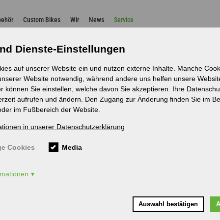
n
behör
Custom Bikes
Wir
News
Service
n
Radanpassung
Testbikes
Leasing und Finanzierung
nd Dienste-Einstellungen
kies auf unserer Website ein und nutzen externe Inhalte. Manche Cooki
 unserer Website notwendig, während andere uns helfen unsere Websit
es
r können Sie einstellen, welche davon Sie akzeptieren. Ihre Datenschu
erzeit aufrufen und ändern. Den Zugang zur Änderung finden Sie im Be
oder im Fußbereich der Website.
ationen in unserer Datenschutzerklärung
entscheiden, erstatten wir Ihnen die vollen Mietkosten zurück!
e Cookies
Media
räder vorher telefonisch oder per E-Mail ab.
ormationen
Auswahl bestätigen
A