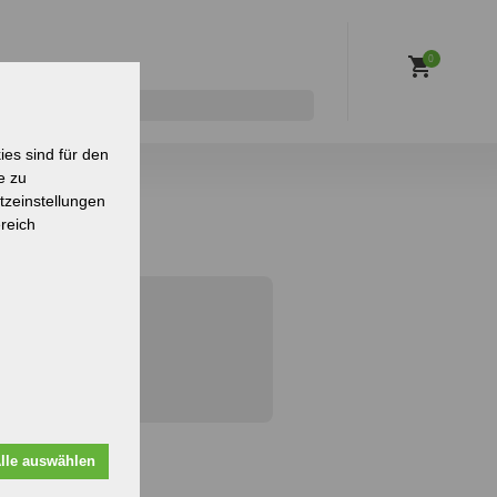
0
es sind für den
e zu
tzeinstellungen
reich
lle auswählen