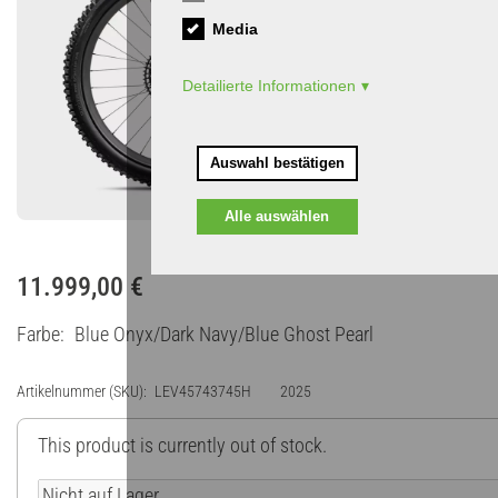
Media
Detailierte Informationen
Auswahl bestätigen
Alle auswählen
11.999,00 €
Farbe
Blue Onyx/Dark Navy/Blue Ghost Pearl
Artikelnummer (SKU)
LEV45743745H
2025
This product is currently out of stock.