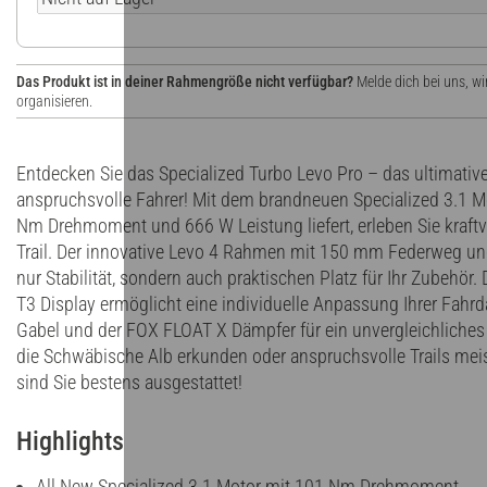
Das Produkt ist in deiner Rahmengröße nicht verfügbar?
Melde dich bei uns, wi
organisieren.
Entdecken Sie das Specialized Turbo Levo Pro – das ultimativ
anspruchsvolle Fahrer! Mit dem brandneuen Specialized 3.1 M
Nm Drehmoment und 666 W Leistung liefert, erleben Sie kraftv
Trail. Der innovative Levo 4 Rahmen mit 150 mm Federweg un
nur Stabilität, sondern auch praktischen Platz für Ihr Zubehö
T3 Display ermöglicht eine individuelle Anpassung Ihrer Fah
Gabel und der FOX FLOAT X Dämpfer für ein unvergleichliches 
die Schwäbische Alb erkunden oder anspruchsvolle Trails mei
sind Sie bestens ausgestattet!
Highlights
All New Specialized 3.1 Motor mit 101 Nm Drehmoment