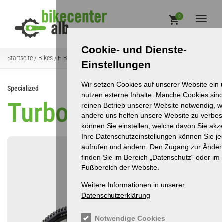
Direkt zum Inhalt
Main
0
Toggle
Cookie- und Dienste-
Startseite
Bikes
E-Bikes
E-MTBs
Turbo Levo Pro
Pfadnavigation
Einstellungen
Wir setzen Cookies auf unserer Website ein
Specialized
nutzen externe Inhalte. Manche Cookies sind
Turbo Levo Pro
reinen Betrieb unserer Website notwendig, 
andere uns helfen unsere Website zu verbes
können Sie einstellen, welche davon Sie akz
Ihre Datenschutzeinstellungen können Sie je
aufrufen und ändern. Den Zugang zur Ände
finden Sie im Bereich „Datenschutz“ oder im
Fußbereich der Website.
Weitere Informationen in unserer
Datenschutzerklärung
Notwendige Cookies