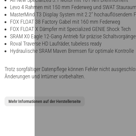
Levo 4 Rahmen mit 150 mm Federweg und SWAT Staurau
MasterMind T3 Display System mit 2.2" hochauflösendem F
FOX FLOAT 38 Factory Gabel mit 160 mm Federweg
FOX FLOAT X Dämpfer mit Specialized GENIE Shock Tech
SRAM X0 Eagle 12-Gang Antrieb für präzise Schaltvorgänge
Roval Traverse HD Laufräder, tubeless ready
Hydraulische SRAM Maven Bremsen für optimale Kontrolle
Trotz sorgfältiger Datenpflege können Fehler nicht ausgeschl
Änderungen und Irrtümer vorbehalten.
Mehr Informationen auf der Herstellerseite