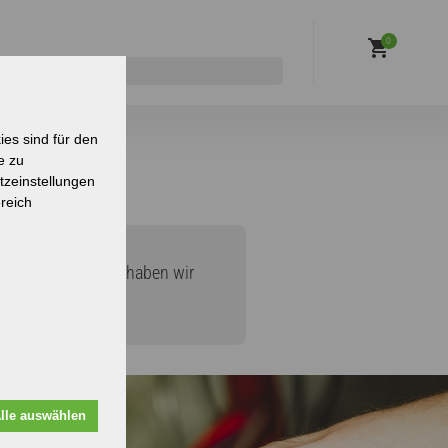
0
es sind für den
e zu
tzeinstellungen
reich
s zur Winterjacke haben wir
lle auswählen