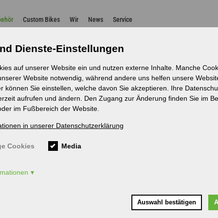
n
behör
Custom Bikes
Wir
News
Service
nd Dienste-Einstellungen
kies auf unserer Website ein und nutzen externe Inhalte. Manche Cooki
Zubehör
 unserer Website notwendig, während andere uns helfen unsere Websit
r können Sie einstellen, welche davon Sie akzeptieren. Ihre Datenschu
erzeit aufrufen und ändern. Den Zugang zur Änderung finden Sie im Be
oder im Fußbereich der Website.
ationen in unserer Datenschutzerklärung
ingungen die passende Bekleidung. Von Handschuhen, zu Shorts bi
.
e Cookies
Media
ormationen
Auswahl bestätigen
A