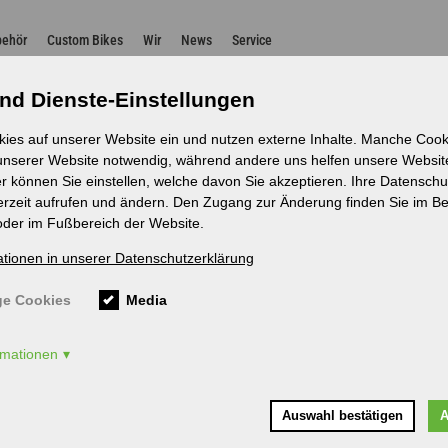
n
behör
Custom Bikes
Wir
News
Service
nd Dienste-Einstellungen
kies auf unserer Website ein und nutzen externe Inhalte. Manche Cooki
 unserer Website notwendig, während andere uns helfen unsere Websit
r können Sie einstellen, welche davon Sie akzeptieren. Ihre Datenschu
erzeit aufrufen und ändern. Den Zugang zur Änderung finden Sie im Be
oder im Fußbereich der Website.
ationen in unserer Datenschutzerklärung
e Cookies
Media
ormationen
Auswahl bestätigen
A