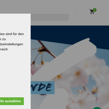
0
es sind für den
e zu
tzeinstellungen
reich
lle auswählen