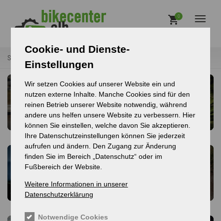
Direkt zum Inhalt
Main
0
Toggl
naviga
Cookie- und Dienste-
Startseite
Bikes
Übersicht
Pfadnavigation
Einstellungen
Wir setzen Cookies auf unserer Website ein und
nutzen externe Inhalte. Manche Cookies sind für den
E-Bikes
Mountainbikes
reinen Betrieb unserer Website notwendig, während
andere uns helfen unsere Website zu verbessern. Hier
können Sie einstellen, welche davon Sie akzeptieren.
Ihre Datenschutzeinstellungen können Sie jederzeit
aufrufen und ändern. Den Zugang zur Änderung
finden Sie im Bereich „Datenschutz“ oder im
Fußbereich der Website.
Road
Gravel
Weitere Informationen in unserer
Datenschutzerklärung
Notwendige Cookies