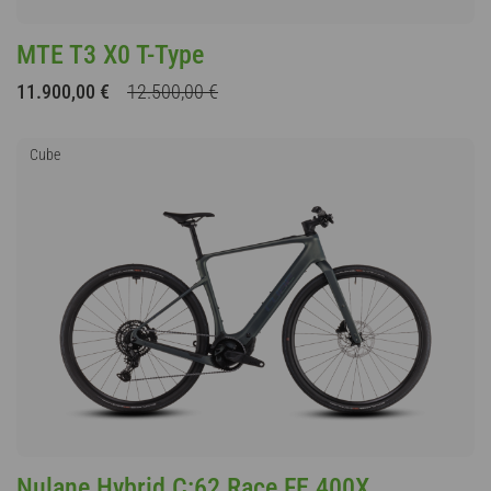
MTE T3 X0 T-Type
11.900,00 €
12.500,00 €
Cube
Nulane Hybrid C:62 Race FE 400X