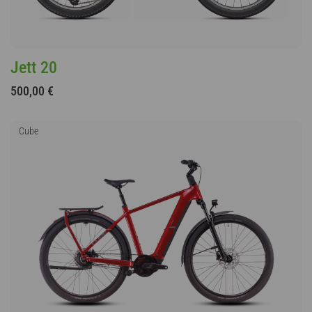
Jett 20
500,00 €
Cube