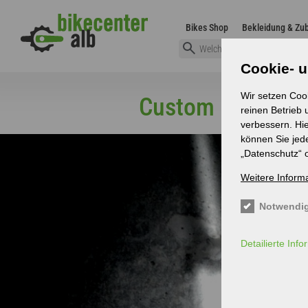
Direkt zum Inhalt
Main navigatio
Bikes Shop
Bekleidung & Zu
Cookie- u
Wir setzen Coo
Custom Bikes
reinen Betrieb
verbessern. Hie
können Sie jed
„Datenschutz“ 
Weitere Inform
Notwendig
Detailierte Inf